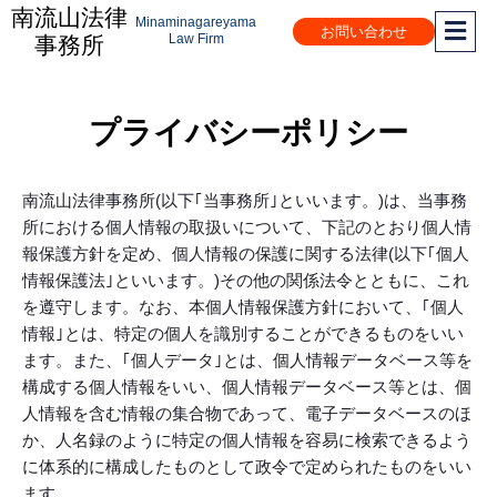
内
南流山法律
Minaminagareyama
お問い合わせ
容
Law Firm
事務所
を
ス
キ
プライバシーポリシー
ッ
プ
南流山法律事務所(以下｢当事務所｣といいます。)は、当事務
所における個人情報の取扱いについて、下記のとおり個人情
報保護方針を定め、個人情報の保護に関する法律(以下｢個人
情報保護法｣といいます。)その他の関係法令とともに、これ
を遵守します。なお、本個人情報保護方針において、｢個人
情報｣とは、特定の個人を識別することができるものをいい
ます。また、｢個人データ｣とは、個人情報データベース等を
構成する個人情報をいい、個人情報データベース等とは、個
人情報を含む情報の集合物であって、電子データベースのほ
か、人名録のように特定の個人情報を容易に検索できるよう
に体系的に構成したものとして政令で定められたものをいい
ます。