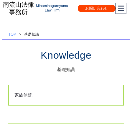
南流山法律
Minaminagareyama
お問い合わせ
内
Law Firm
事務所
容
を
ス
TOP
基礎知識
キッ
プ
Knowledge
基礎知識
家族信託